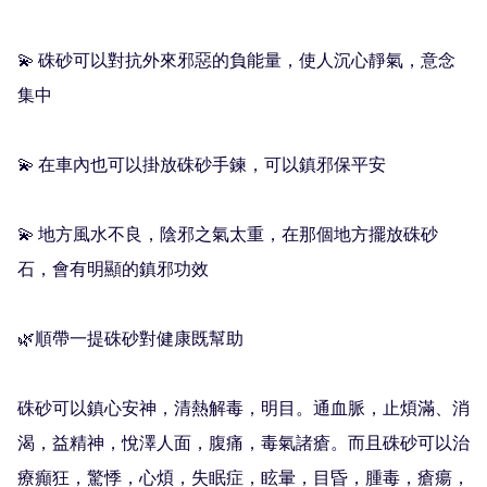
💫 硃砂可以對抗外來邪惡的負能量，使人沉心靜氣，意念
集中

💫 在車內也可以掛放硃砂手鍊，可以鎮邪保平安

💫 地方風水不良，陰邪之氣太重，在那個地方擺放硃砂
石，會有明顯的鎮邪功效

🌿順帶一提硃砂對健康既幫助

硃砂可以鎮心安神，清熱解毒，明目。通血脈，止煩滿、消
渴，益精神，悅澤人面，腹痛，毒氣諸瘡。而且硃砂可以治
療癲狂，驚悸，心煩，失眠症，眩暈，目昏，腫毒，瘡瘍，