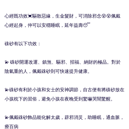
心經既功效💓驅散惡緣，生金髮財，可消除邪念😵😵佩戴
心經起身，仲可以安穩睡眠，延年益壽😴

硃砂有以下功效：

💫 硃砂開運改運、鎮煞、驅邪、招福、納財的極品。對於
陰氣重的人，佩戴硃砂則可快速提升健康。

💫硃砂有利於小孩和女士的安神調節，自古便有將硃砂放在
小孩枕下的習俗，避免小孩在夜晚受到驚嚇哭鬧驚醒。

💫佩戴硃砂飾品能化解太歲，辟邪消災，助睡眠，通血脈，
療百病
