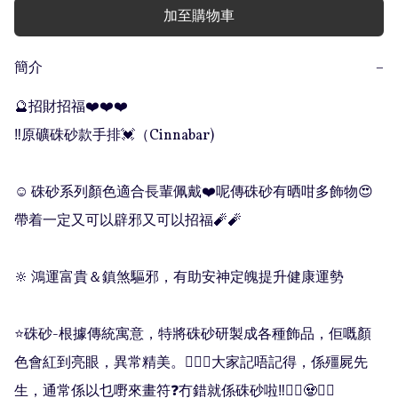
加至購物車
簡介
−
🔮招財招福❤️❤️❤️

‼️原礦硃砂款手排💓（Cinnabar) 

☺️ 硃砂系列顏色適合長輩佩戴❤️呢傳硃砂有晒咁多飾物😍
帶着一定又可以辟邪又可以招福🧨🧨

🔆 鴻運富貴＆鎮煞驅邪，有助安神定魄提升健康運勢

⭐️硃砂-根據傳統寓意，特將硃砂研製成各種飾品，佢嘅顏
色會紅到亮眼，異常精美。💁🏻‍♀️大家記唔記得，係殭屍先
生，通常係以乜嘢來畫符❓冇錯就係硃砂啦‼️🧟‍♀️🧟🧟‍♂️
