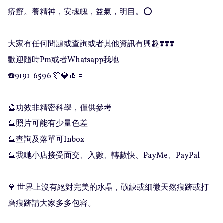
疥癬。養精神，安魂魄，益氣，明目。⭕️

大家有任何問題或查詢或者其他資訊有興趣❣️❣️❣️

歡迎隨時Pm或者Whatsapp我地

☎️9191-6596 🎊💎👍🏻

🔮功效非精密科學，僅供參考

🔮照片可能有少量色差

🔮查詢及落單可Inbox 

🔮我哋小店接受面交、入數、轉數快、PayMe、PayPal

💎 世界上沒有絕對完美的水晶，礦缺或細微天然痕跡或打
磨痕跡請大家多多包容。
