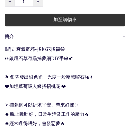
−
+
加至購物車
簡介
−
‼️趕走衰氣辟邪-招桃花招福😜

🔆銀曜石草莓晶捕夢網DIY手串💕

🌟 銀曜發出銀色光，光度一般較黑曜石強🔆

❤️加埋草莓吸人緣招招桃花 ❤️

🔆捕夢網可以祈求平安、帶來好運✨

🔥 晚上睡唔好，日常生活及工作的壓力🔥

🔥經常瞓得唔好，會發惡夢🔥 
