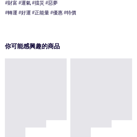
#財富 #運氣 #擋災 #惡夢 

#轉運 #好運 #正能量 #優惠 #特價
你可能感興趣的商品