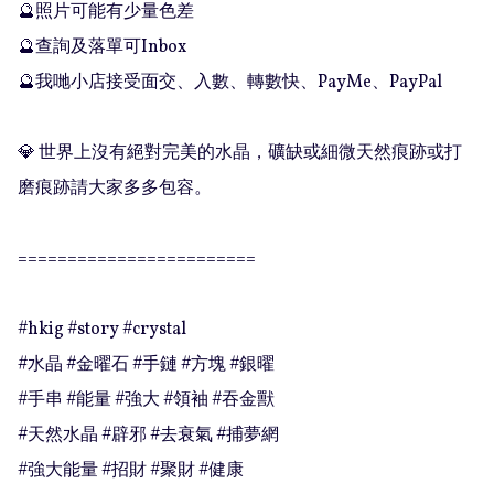
🔮照片可能有少量色差

🔮查詢及落單可Inbox 

🔮我哋小店接受面交、入數、轉數快、PayMe、PayPal

💎 世界上沒有絕對完美的水晶，礦缺或細微天然痕跡或打
磨痕跡請大家多多包容。

========================

#hkig #story #crystal

#水晶 #金曜石 #手鏈 #方塊 #銀曜

#手串 #能量 #強大 #領袖 #吞金獸

#天然水晶 #辟邪 #去衰氣 #捕夢網

#強大能量 #招財 #聚財 #健康
