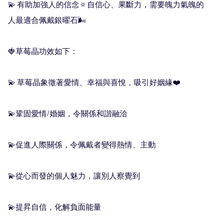
💫 有助加強人的信念🔅自信心、果斷力，需要魄力氣魄的
人最適合佩戴銀曜石🌬

🍓草莓晶功效如下：

💫 草莓晶象徵著愛情、幸福與喜悅，吸引好姻緣❤️

💫鞏固愛情/婚姻，令關係和諧融洽

💫促進人際關係，令佩戴者變得熱情、主動

💫從心而發的個人魅力，讓別人察覺到

💫提昇自信，化解負面能量
