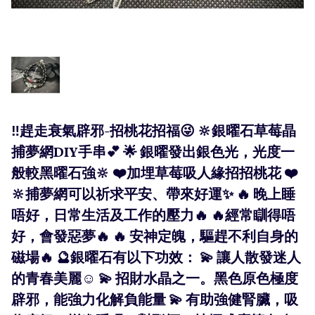
‼️趕走衰氣辟邪-招桃花招福😜 🔆銀曜石草莓晶
捕夢網DIY手串💕 🌟 銀曜發出銀色光，光度一
般較黑曜石強🔆 ❤️加埋草莓吸人緣招招桃花 ❤️
🔆捕夢網可以祈求平安、帶來好運✨ 🔥 晚上睡
唔好，日常生活及工作的壓力🔥 🔥經常瞓得唔
好，會發惡夢🔥 🔥 安神定魄，驅趕不利自身的
磁場🔥 🔮銀曜石有以下功效： 💫 讓人散發迷人
的青春美麗☺️ 💫 招財水晶之一。黑色原色極度
辟邪，能強力化解負能量 💫 有助強健腎臟，吸