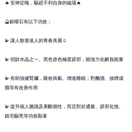
🔥 安神定魄，驅趕不利自身的磁場🔥

🔮銀曜石有以下功效：

💫 讓人散發迷人的青春美麗☺️

💫 招財水晶之一。黑色原色極度辟邪，能強力化解負能量

💫 有助強健腎臟，吸收病氣、增進睡眠；對酗酒、抽煙成
癮等有改善作用

💫 提升個人膽識及果斷個性，而且對於通脈、辟邪化煞、
鎮宅驅兇等功效顯著
