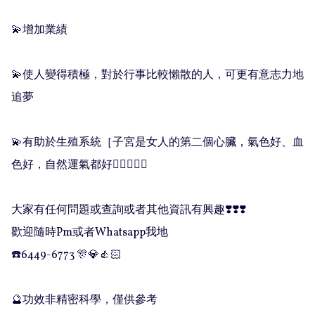
💫增加業績

💫使人變得積極，對於行事比較懶散的人，可更有意志力地
追夢

💫有助於生殖系統［子宮是女人的第二個心臟，氣色好、血
色好，自然運氣都好👍🏻👍🏻🌈

大家有任何問題或查詢或者其他資訊有興趣❣️❣️❣️

歡迎隨時Pm或者Whatsapp我地

☎️6449-6773 🎊💎👍🏻

🔮功效非精密科學，僅供參考
