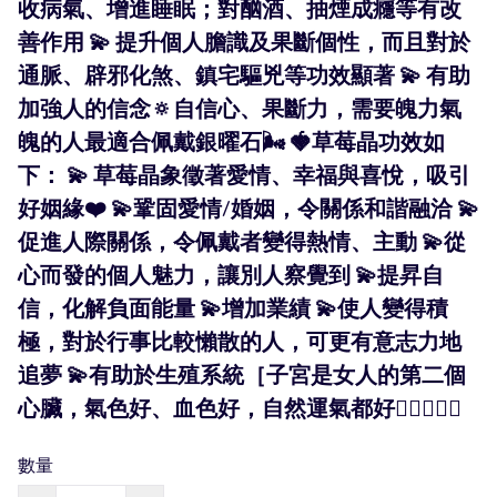
收病氣、增進睡眠；對酗酒、抽煙成癮等有改
善作用 💫 提升個人膽識及果斷個性，而且對於
通脈、辟邪化煞、鎮宅驅兇等功效顯著 💫 有助
加強人的信念🔅自信心、果斷力，需要魄力氣
魄的人最適合佩戴銀曜石🌬 🍓草莓晶功效如
下： 💫 草莓晶象徵著愛情、幸福與喜悅，吸引
好姻緣❤️ 💫鞏固愛情/婚姻，令關係和諧融洽 💫
促進人際關係，令佩戴者變得熱情、主動 💫從
心而發的個人魅力，讓別人察覺到 💫提昇自
信，化解負面能量 💫增加業績 💫使人變得積
極，對於行事比較懶散的人，可更有意志力地
追夢 💫有助於生殖系統［子宮是女人的第二個
心臟，氣色好、血色好，自然運氣都好👍🏻👍🏻🌈
數量