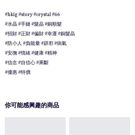
#hkig #story #crystal #66

#水晶 #手鏈 #髮晶 #銅順髮 

#招財 #正財 #偏財 #幸運 #銅髮晶

#防小人 #負能量 #辟邪 #病氣

#安撫 #情緒 #健康 #精神

#信念 #自信心 #果斷

#優惠 #特價
你可能感興趣的商品