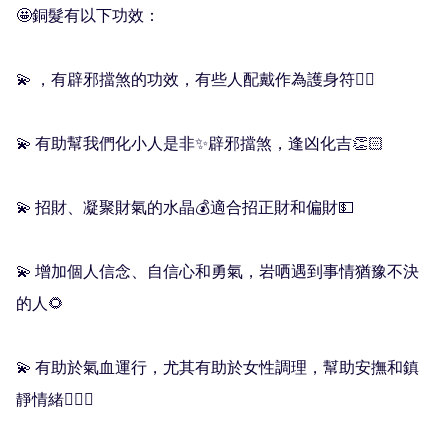
🤩銅髮有以下功效：

💫 ，有辟邪擋煞的功效，有些人配戴作為護身符🧟‍♀️

💫 有助幫我們化小人是非✨辟邪擋煞，逢凶化吉👏🏻

💫 招財、凝聚財氣的水晶💰適合招正財和偏財💵

💫 增加個人信念、自信心和勇氣，岩哂遇到事情猶豫不決
的人🌻

💫 有助於氣血運行，尤其有助於女性調理，幫助安撫和鎮
靜情緒🙇🏻‍♀️
