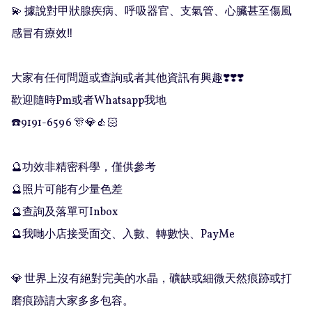
💫 據說對甲狀腺疾病、呼吸器官、支氣管、心臟甚至傷風
感冒有療效‼️

大家有任何問題或查詢或者其他資訊有興趣❣️❣️❣️

歡迎隨時Pm或者Whatsapp我地

☎️9191-6596 🎊💎👍🏻

🔮功效非精密科學，僅供參考

🔮照片可能有少量色差

🔮查詢及落單可Inbox 

🔮我哋小店接受面交、入數、轉數快、PayMe

💎 世界上沒有絕對完美的水晶，礦缺或細微天然痕跡或打
磨痕跡請大家多多包容。
