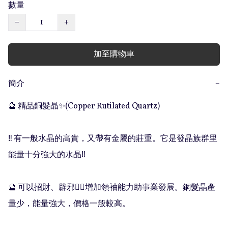
數量
−
+
加至購物車
簡介
−
🔮 精品銅髮晶✨(Copper Rutilated Quartz) 

‼️ 有一般水晶的高貴，又帶有金屬的莊重。它是發晶族群里
能量十分強大的水晶‼️

🔮 可以招財、辟邪🧟‍♀️增加領袖能力助事業發展。銅髮晶產
量少，能量強大，價格一般較高。
