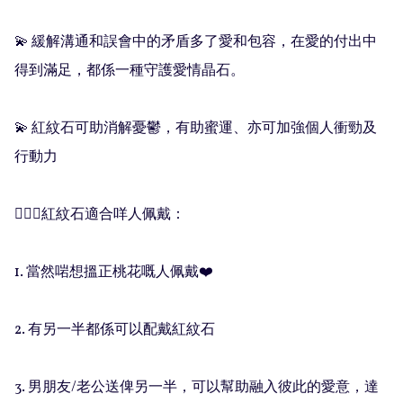
💫 緩解溝通和誤會中的矛盾多了愛和包容，在愛的付出中
得到滿足，都係一種守護愛情晶石。

💫 紅紋石可助消解憂鬱，有助蜜運、亦可加強個人衝勁及
行動力

🧚🏻‍♀️紅紋石適合咩人佩戴：

1. 當然啱想搵正桃花嘅人佩戴❤️

2. 有另一半都係可以配戴紅紋石

3. 男朋友/老公送俾另一半，可以幫助融入彼此的愛意，達