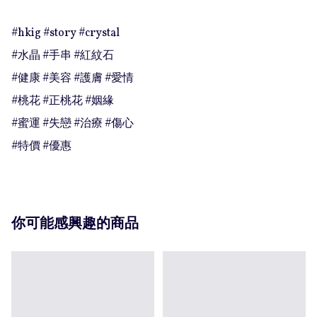
#hkig #story #crystal

#水晶 #手串 #紅紋石

#健康 #美容 #護膚 #愛情

#桃花 #正桃花 #姻緣

#蜜運 #失戀 #治療 #傷心

#特價 #優惠
你可能感興趣的商品