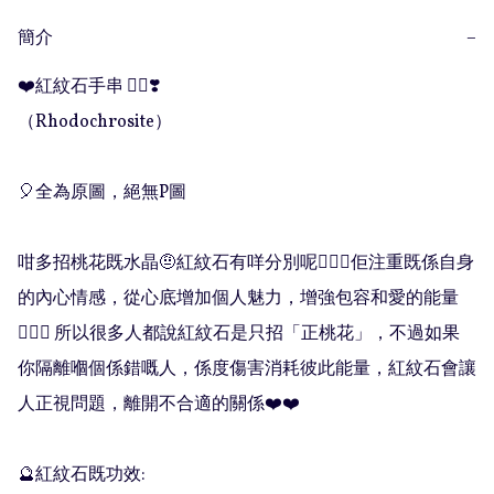
簡介
−
❤️紅紋石手串 ❤️‍🔥❣️

（Rhodochrosite）

🎈全為原圖，絕無P圖

咁多招桃花既水晶🤨紅紋石有咩分別呢🤷🏻‍♀️佢注重既係自身
的內心情感，從心底增加個人魅力，增強包容和愛的能量
💁🏻‍♀️ 所以很多人都說紅紋石是只招「正桃花」，不過如果
你隔離嗰個係錯嘅人，係度傷害消耗彼此能量，紅紋石會讓
人正視問題，離開不合適的關係❤️❤️

🔮紅紋石既功效:
