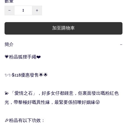
數量
−
+
加至購物車
簡介
−
💗粉晶狐狸手繩❤️

✨✨$128優惠發售🌟🌟

💫 「愛情之石」，好多女仔都鍾意，佢裏面發出嘅粉紅色
光，帶黎極好嘅異性緣，最緊要係招嚟好姻緣😜

🎉粉晶有以下功效：
