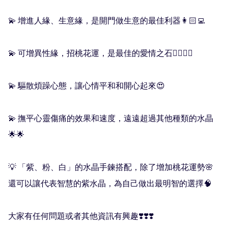
💫 增進人緣、生意緣，是開門做生意的最佳利器👩🏻‍💻

💫 可增異性緣，招桃花運，是最佳的愛情之石❤️‍🔥❤️‍🔥

💫 驅散煩躁心態，讓心情平和和開心起來😍

💫 撫平心靈傷痛的效果和速度，遠遠超過其他種類的水晶
🌟🌟

💡 「紫、粉、白」的水晶手鍊搭配，除了增加桃花運勢🌸
還可以讓代表智慧的紫水晶，為自己做出最明智的選擇🧠

大家有任何問題或者其他資訊有興趣❣️❣️❣️
