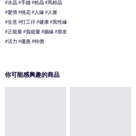
#水晶 #手鏈 #粉晶 #馬粉晶

#愛情 #桃花 #人緣 #人脈

#生意 #打工仔 #健康 #異性緣

#正能量 #負能量 #姻緣 #朋友

#活力 #優惠 #特價
你可能感興趣的商品