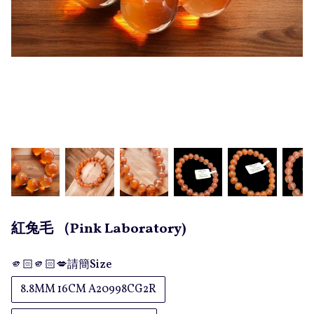
紅兔毛 （Pink Laboratory)
🫵🏻🫵🏻💋請簡Size
8.8MM 16CM A20998CG2R