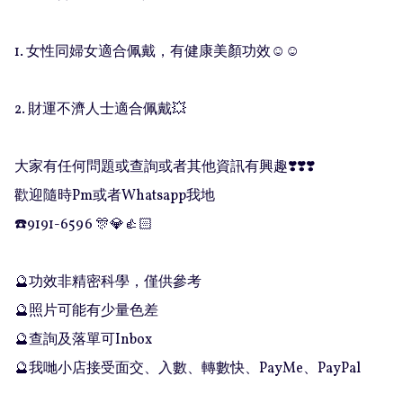
1. 女性同婦女適合佩戴，有健康美顏功效☺️☺️

2. 財運不濟人士適合佩戴💥

大家有任何問題或查詢或者其他資訊有興趣❣️❣️❣️

歡迎隨時Pm或者Whatsapp我地

☎️9191-6596 🎊💎👍🏻

🔮功效非精密科學，僅供參考

🔮照片可能有少量色差

🔮查詢及落單可Inbox 

🔮我哋小店接受面交、入數、轉數快、PayMe、PayPal
