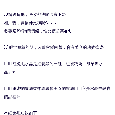
💥超靚超抵，唔收都快啲欣賞下😍

相片靚，實物仲更加靚🤪🤩🤩

😍歡迎PM詢問價錢，性比價超高🤪🤪

💥 經常佩戴的話，皮膚會變白皙，會有美容的功效😍😍

🧚🏻‍♀️ 紅兔毛水晶是紅髮晶的一種，也被稱為「維納斯水
晶」♥️ 

🧝🏻‍♀️ 細密的髮絲柔柔纏繞像美女的髮絲🧚🏻‍♀️它是水晶中昂貴
的品種✨

👄紅兔毛功效如下：
