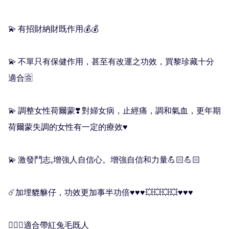
💫 有招財納財既作用💰💰

💫 不單只有保健作用，甚至有改運之功效，買黎珍藏十分
適合🈴️

💫 調整女性荷爾蒙❣️ 對婦女病，止經痛，調和氣血，更年期
荷爾蒙失調的女性有一定的療效♥️

💫 激發鬥志,增強人自信心。增強自信和力量💪🏻💪🏻

☄️加埋貔貅仔，功效更加事半功倍♥️♥️♥️💥💥💥💥♥️♥️♥️

🧚🏻‍♀️適合帶紅兔毛既人 
