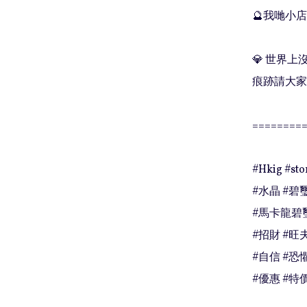
🔮我哋小店
💎 世界
痕跡請大家
=========
#Hkig #st
#水晶 #碧璽
#馬卡龍碧璽
#招財 #旺夫
#自信 #恐懼
#優惠 #特