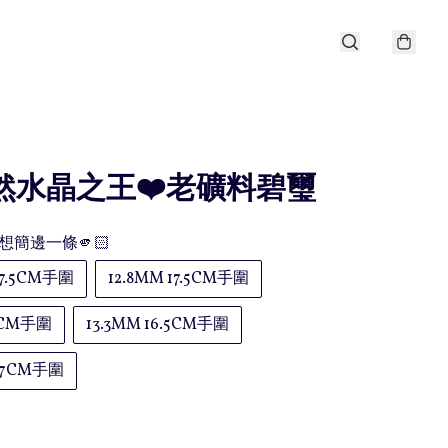
天然水晶之王❤️老礦料碧璽
想簡邊一條🫵🏻
17.5CM手圍
12.8MM 17.5CM手圍
7CM手圍
13.3MM 16.5CM手圍
 17CM手圍