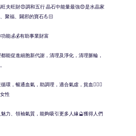
衲福旺夫旺財😍調和五行 晶石中能量最強😍是水晶家
、聚福、闢邪的寶石💪🏻

肺功能💰💰有助事業財富

碧璽都能促進細胞新代謝，清理及淨化，清理脈輪，
。

液循環，暢通血氣，助調理，適合氣虛，貧血🧏🏻‍♀️
女性

個人魅力、領袖氣質，能夠吸引更多人緣🔮獲得人們