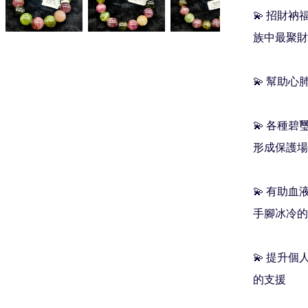
💫 招財
族中最聚財
💫 幫助心
💫 各種
形成保護場
💫 有助血
手腳冰冷的
💫 提升
的支援
