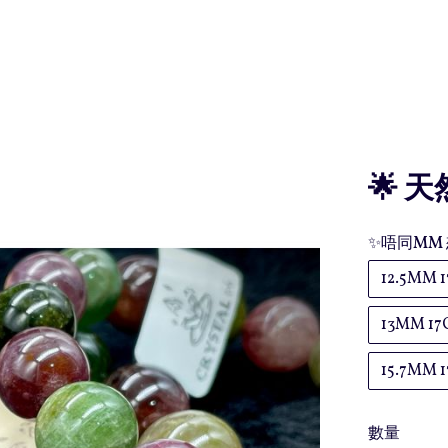
🌟 
✨唔同MM 
12.5MM 
13MM 1
15.7MM
數量