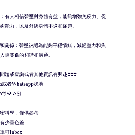
健康：有人相信碧璽對身體有益，能夠增強免疫力、促
癒能力，以及舒緩身體不適和痛楚。

情感和關係：碧璽被認為能夠平穩情緒，減輕壓力和焦
人際關係的和諧和溝通。

題或查詢或者其他資訊有興趣❣️❣️❣️

或者Whatsapp我地

6🎊💎👍🏻

精密科學，僅供參考

有少量色差

可Inbox 
