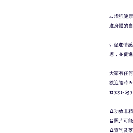
4. 增強
進身體的自
5. 促進
慮，並促進
大家有任何問
歡迎隨時Pm
☎️9191-659
🔮功效非
🔮照片可能
🔮查詢及落單