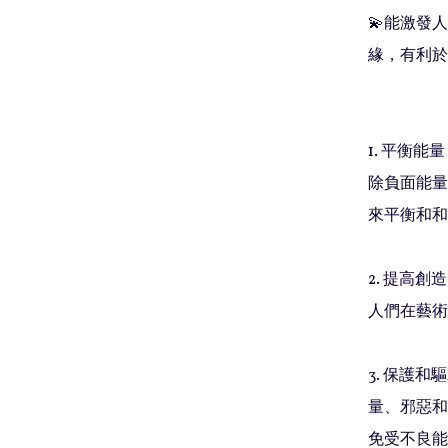
💫能激發
緣，有利於
1. 平衡
除負面能量
來平衡和和
2. 提高
人們在藝術
3. 保護
量、邪惡和
免受不良能