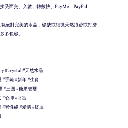
接受面交、入數、轉數快、PayMe、PayPal

上沒有絕對完美的水晶，礦缺或細微天然痕跡或打磨
多多包容。

=========================

ory #crystal #天然水晶

 #手鏈 #新年 #生肖

 #三圈 #糖果碧璽

 #心肺 #財富

 #異性緣 #愛情 #貧血

價