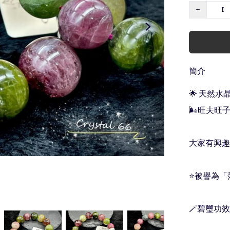
−
簡介
🌟 天然水
🌬旺夫旺子
大家有興趣快
⭐️被譽為「
🪄碧璽功效