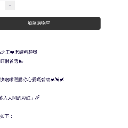
+
加至購物車
−
晶之王❤️老礦料碧璽 

旺財首選🌬

啲嚟選購你心愛嘅碧碧💓💓💓

落入人間的彩虹」🌈

如下：
