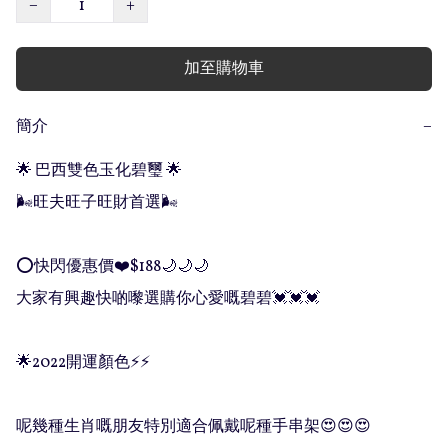
−
+
加至購物車
簡介
−
🌟 巴西雙色玉化碧璽 🌟

🌬旺夫旺子旺財首選🌬

⭕️快閃優惠價❤️$188🌙🌙🌙

大家有興趣快啲嚟選購你心愛嘅碧碧💓💓💓

🌟2022開運顏色⚡️⚡️

呢幾種生肖嘅朋友特別適合佩戴呢種手串架😍😍😍
