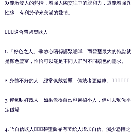
💫能激發人的熱情，增強人際交往中的親和力，還能增強異
性緣，有利於帶來美滿的愛情。

🧚🏻‍♀️適合帶碧璽既人

1. 「好色之人」😂放心唔係講緊啲咩，而碧璽最大的特點就
是顏色豐富，恰恰可以滿足不同人群對不同顏色的需求。

2. 身體不好的人，經常佩戴碧璽，佩戴者更健康。🧑🏻‍❤️‍💋‍🧑🏻

3. 運氣唔好既人，如果覺得自己容易招小人，佢可以幫你平
定磁場

4. 唔自信既人💁🏻‍♀️碧璽飾品有著給人增加自信、減少恐懼之