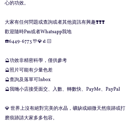
心的功效。

大家有任何問題或查詢或者其他資訊有興趣❣️❣️❣️

歡迎隨時Pm或者Whatsapp我地

☎️6449-6773 🎊💎👍🏻

🔮功效非精密科學，僅供參考

🔮照片可能有少量色差

🔮查詢及落單可Inbox 

🔮我哋小店接受面交、入數、轉數快、PayMe、PayPal

💎 世界上沒有絕對完美的水晶，礦缺或細微天然痕跡或打
磨痕跡請大家多多包容。
