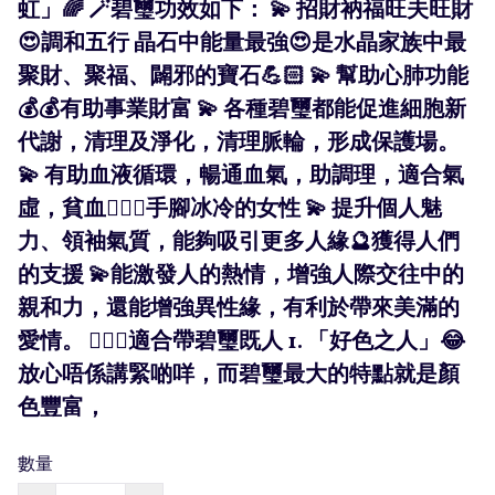
虹」🌈 🪄碧璽功效如下： 💫 招財衲福旺夫旺財
😍調和五行 晶石中能量最強😍是水晶家族中最
聚財、聚福、闢邪的寶石💪🏻 💫 幫助心肺功能
💰💰有助事業財富 💫 各種碧璽都能促進細胞新
代謝，清理及淨化，清理脈輪，形成保護場。
💫 有助血液循環，暢通血氣，助調理，適合氣
虛，貧血🧏🏻‍♀️手腳冰冷的女性 💫 提升個人魅
力、領袖氣質，能夠吸引更多人緣🔮獲得人們
的支援 💫能激發人的熱情，增強人際交往中的
親和力，還能增強異性緣，有利於帶來美滿的
愛情。 🧚🏻‍♀️適合帶碧璽既人 1. 「好色之人」😂
放心唔係講緊啲咩，而碧璽最大的特點就是顏
色豐富，
數量