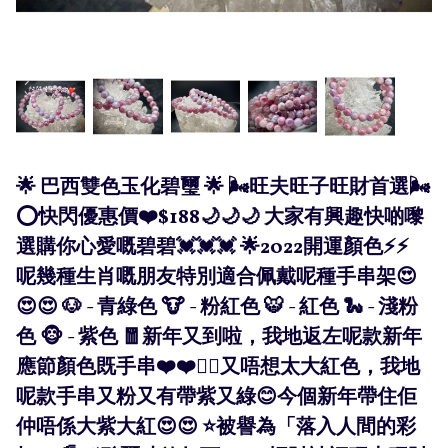
🌟 巴西雙色玉化碧璽 🌟 🌬旺夫旺子旺財首選🌬
⭕️快閃優惠價❤️$188🌙🌙🌙 大家有興趣快啲嚟
選購你心愛嘅碧碧💓💓💓 🌟2022開運顏色⚡️⚡️
呢幾種生肖嘅朋友特別適合佩戴呢種手串架😍
😍😍 🐶 - 青綠色 🐮 - 粉紅色 🐯 - 紅色 🐍 - 淺粉
色 🐵 - 紫色 🧧新年又到啦，我地返左呢款新年
應節顏色既手串❤️❤️❤️‍🔥又唔想太大紅色，我地
呢款手串又粉又有帶紫又綠😊今個新年帶住佢
仲唔係大紫大紅😍😍 ⭐️被譽為「落入人間的彩