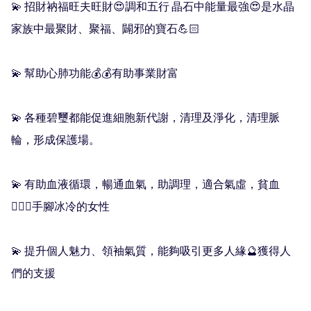
💫 招財衲福旺夫旺財😍調和五行 晶石中能量最強😍是水晶
家族中最聚財、聚福、闢邪的寶石💪🏻

💫 幫助心肺功能💰💰有助事業財富

💫 各種碧璽都能促進細胞新代謝，清理及淨化，清理脈
輪，形成保護場。

💫 有助血液循環，暢通血氣，助調理，適合氣虛，貧血
🧏🏻‍♀️手腳冰冷的女性

💫 提升個人魅力、領袖氣質，能夠吸引更多人緣🔮獲得人
們的支援
