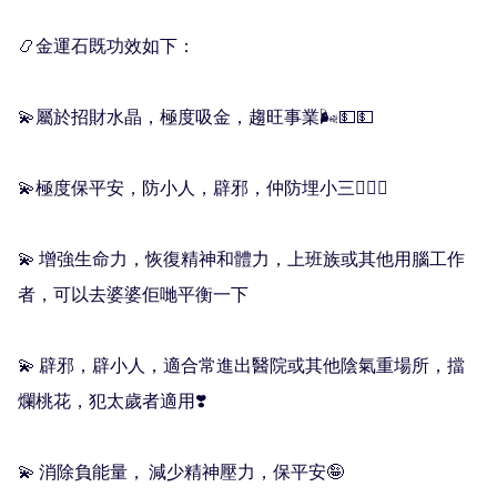
📿金運石既功效如下：

💫屬於招財水晶，極度吸金，趨旺事業🌬💵💵

💫極度保平安，防小人，辟邪，仲防埋小三💁🏻‍♀️

💫 增強生命力，恢復精神和體力，上班族或其他用腦工作
者，可以去婆婆佢哋平衡一下

💫 辟邪，辟小人，適合常進出醫院或其他陰氣重場所，擋
爛桃花，犯太歲者適用❣️

💫 消除負能量， 減少精神壓力，保平安🤪
