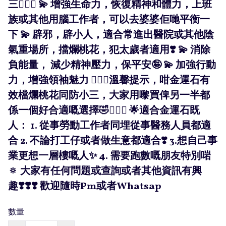
三💁🏻‍♀️ 💫 增強生命力，恢復精神和體力，上班
族或其他用腦工作者，可以去婆婆佢哋平衡一
下 💫 辟邪，辟小人，適合常進出醫院或其他陰
氣重場所，擋爛桃花，犯太歲者適用❣️ 💫 消除
負能量， 減少精神壓力，保平安🤪 💫 加強行動
力，增強領袖魅力 🧚🏻‍♀️溫馨提示，咁金運石有
效檔爛桃花同防小三，大家用嚟買俾另一半都
係一個好合適嘅選擇🤣💁🏻‍♀️ 🌟適合金運石既
人： 1. 從事勞動工作者同埋從事醫務人員都適
合 2. 不論打工仔或者做生意都適合❣️ 3.想自己事
業更想一層樓嘅人✨ 4. 需要跑數嘅朋友特別啱
🔅 大家有任何問題或查詢或者其他資訊有興
趣❣️❣️❣️ 歡迎隨時Pm或者Whatsap
數量