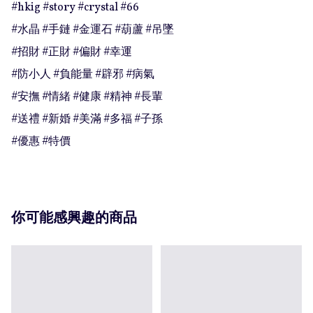
#hkig #story #crystal #66

#水晶 #手鏈 #金運石 #葫蘆 #吊墜

#招財 #正財 #偏財 #幸運

#防小人 #負能量 #辟邪 #病氣

#安撫 #情緒 #健康 #精神 #長輩

#送禮 #新婚 #美滿 #多福 #子孫

#優惠 #特價
你可能感興趣的商品