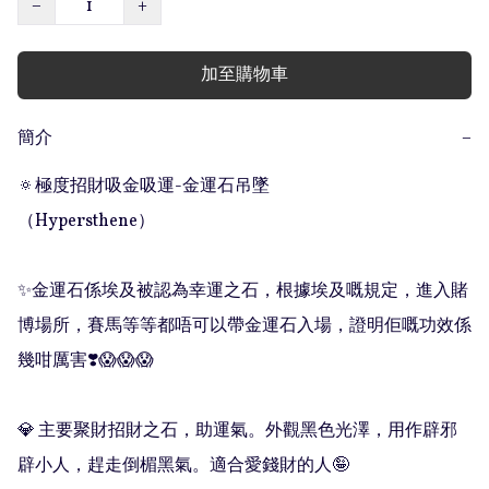
−
+
加至購物車
簡介
−
🔅極度招財吸金吸運-金運石吊墜

（Hypersthene）

✨金運石係埃及被認為幸運之石，根據埃及嘅規定，進入賭
博場所，賽馬等等都唔可以帶金運石入場，證明佢嘅功效係
幾咁厲害❣️😱😱😱

💎 主要聚財招財之石，助運氣。外觀黑色光澤，用作辟邪
辟小人，趕走倒楣黑氣。適合愛錢財的人🤪
