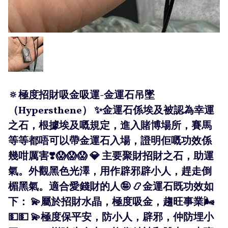
🔅極度招財吸金吸運-金運石吊墜
（Hypersthene） ✨金運石係埃及被認為幸運
之石，根據埃及嘅規定，進入賭博場所，賽馬
等等都唔可以帶金運石入場，證明佢嘅功效係
幾咁厲害❣️😱😱😱 💎 主要聚財招財之石，助運
氣。外觀黑色光澤，用作辟邪辟小人，趕走倒
楣黑氣。適合愛錢財的人🤪 📿金運石既功效如
下： 💫屬於招財水晶，極度吸金，趨旺事業🌬
💵💵 💫極度保平安，防小人，辟邪，仲防埋小