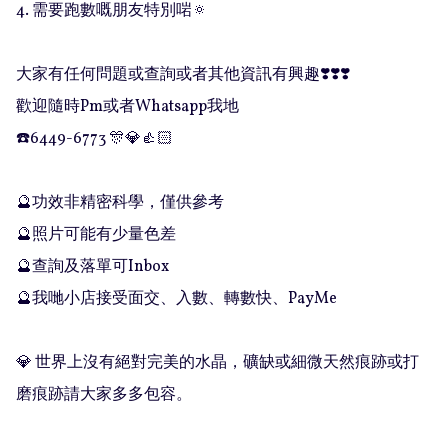
4. 需要跑數嘅朋友特別啱🔅

大家有任何問題或查詢或者其他資訊有興趣❣️❣️❣️

歡迎隨時Pm或者Whatsapp我地

☎️6449-6773 🎊💎👍🏻

🔮功效非精密科學，僅供參考

🔮照片可能有少量色差

🔮查詢及落單可Inbox 

🔮我哋小店接受面交、入數、轉數快、PayMe

💎 世界上沒有絕對完美的水晶，礦缺或細微天然痕跡或打
磨痕跡請大家多多包容。
