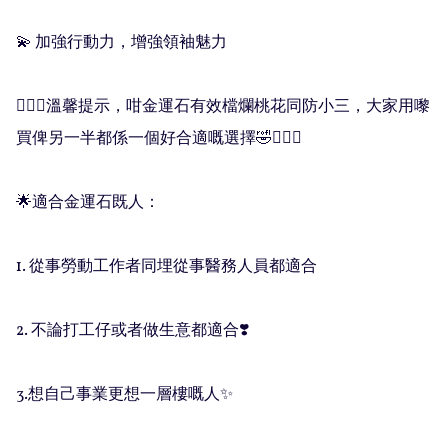
💫 加強行動力，增強領袖魅力

🧚🏻‍♀️溫馨提示，咁金運石有效檔爛桃花同防小三，大家用嚟
買俾另一半都係一個好合適嘅選擇🤣💁🏻‍♀️

🌟適合金運石既人：

1. 從事勞動工作者同埋從事醫務人員都適合

2. 不論打工仔或者做生意都適合❣️

3.想自己事業更想一層樓嘅人✨
