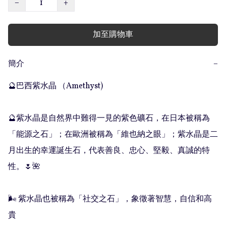
−
+
加至購物車
簡介
−
🔮巴西紫水晶 （Amethyst)

🔮紫水晶是自然界中難得一見的紫色礦石，在日本被稱為
「能源之石」；在歐洲被稱為「維也納之眼」；紫水晶是二
月出生的幸運誕生石，代表善良、忠心、堅毅、真誠的特
性。🌷🌺

🌬 紫水晶也被稱為「社交之石」，象徵著智慧，自信和高
貴
