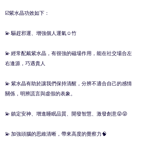
☑️紫水晶功效如下：

💫 驅趕邪運、增強個人運氣☺️竹

💫 經常配戴紫水晶，有很強的磁場作用，能在社交場合左
右逢源，巧遇貴人

💫 紫水晶有助於讓我們保持清醒，分辨不適合自己的感情
關係，明辨謊言與虛假的表象。

💫 鎮定安神、增進睡眠品質、開發智慧、激發創意😝😝

💫 加強頭腦的思維清晰，帶來高度的覺察力🧠
