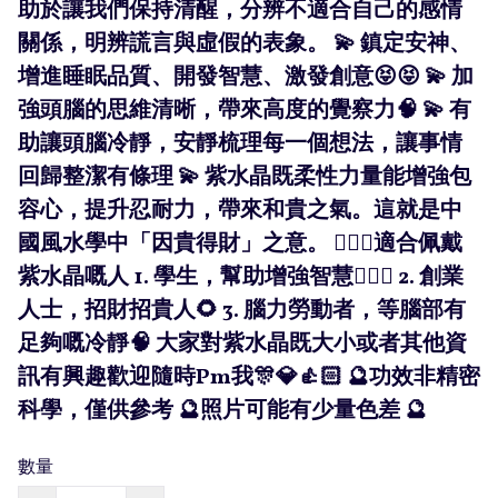
助於讓我們保持清醒，分辨不適合自己的感情
關係，明辨謊言與虛假的表象。 💫 鎮定安神、
增進睡眠品質、開發智慧、激發創意😝😝 💫 加
強頭腦的思維清晰，帶來高度的覺察力🧠 💫 有
助讓頭腦冷靜，安靜梳理每一個想法，讓事情
回歸整潔有條理 💫 紫水晶既柔性力量能增強包
容心，提升忍耐力，帶來和貴之氣。這就是中
國風水學中「因貴得財」之意。 🧚🏻‍♀️適合佩戴
紫水晶嘅人 1. 學生，幫助增強智慧💁🏻‍♀️ 2. 創業
人士，招財招貴人🌻 3. 腦力勞動者，等腦部有
足夠嘅冷靜🧠 大家對紫水晶既大小或者其他資
訊有興趣歡迎隨時Pm我🎊💎👍🏻 🔮功效非精密
科學，僅供參考 🔮照片可能有少量色差 🔮
數量