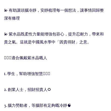
💫 有助讓頭腦冷靜，安靜梳理每一個想法，讓事情回歸整
潔有條理

💫 紫水晶既柔性力量能增強包容心，提升忍耐力，帶來和
貴之氣。這就是中國風水學中「因貴得財」之意。

🧚🏻‍♀️適合佩戴紫水晶嘅人

1. 學生，幫助增強智慧💁🏻‍♀️

2. 創業人士，招財招貴人🌻

3. 腦力勞動者，等腦部有足夠嘅冷靜🧠
