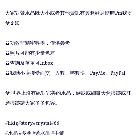
大家對紫水晶既大小或者其他資訊有興趣歡迎隨時Pm我🎊
💎👍🏻

🔮功效非精密科學，僅供參考

🔮照片可能有少量色差

🔮查詢及落單可Inbox 

🔮我哋小店接受面交、入數、轉數快、PayMe、PayPal

💎 世界上沒有絕對完美的水晶，礦缺或細微天然痕跡或打
磨痕跡請大家多多包容。

#hkig#story#crystal#66

#水晶 #多圈 #紫水晶 #手鏈
