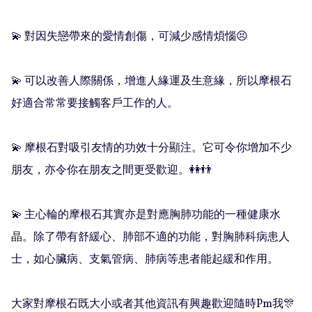
💫 對因失戀帶來的愛情創傷，可減少感情煩惱😣

💫 可以改善人際關係，增進人緣運及生意緣，所以摩根石
好適合常常要接觸客戶工作的人。

💫 摩根石對吸引友情的功效十分顯注。它可令你增加不少
朋友，亦令你在朋友之間更受歡迎。👭👬

💫 主心輪的摩根石其實亦是對應胸肺功能的一種健康水
晶。除了帶有舒緩心、肺部不適的功能，對胸肺科病患人
士，如心臟病、支氣管病、肺病等患者能起緩和作用。

大家對摩根石既大小或者其他資訊有興趣歡迎隨時Pm我🎊