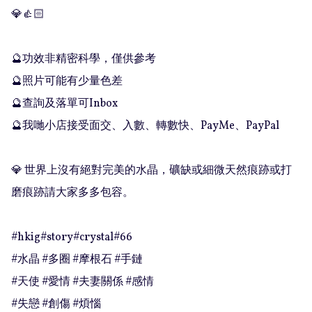
💎👍🏻

🔮功效非精密科學，僅供參考

🔮照片可能有少量色差

🔮查詢及落單可Inbox 

🔮我哋小店接受面交、入數、轉數快、PayMe、PayPal

💎 世界上沒有絕對完美的水晶，礦缺或細微天然痕跡或打
磨痕跡請大家多多包容。

#hkig#story#crystal#66

#水晶 #多圈 #摩根石 #手鏈

#天使 #愛情 #夫妻關係 #感情

#失戀 #創傷 #煩惱
