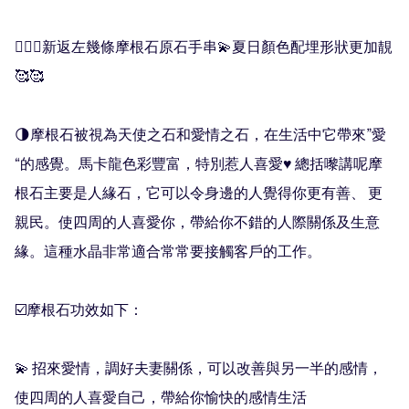
🧚🏻‍♀️新返左幾條摩根石原石手串💫夏日顏色配埋形狀更加靚
🥰🥰

🌗摩根石被視為天使之石和愛情之石，在生活中它帶來”愛
“的感覺。馬卡龍色彩豐富，特別惹人喜愛♥️ 總括嚟講呢摩
根石主要是人緣石，它可以令身邊的人覺得你更有善、 更
親民。使四周的人喜愛你，帶給你不錯的人際關係及生意
緣。這種水晶非常適合常常要接觸客戶的工作。

☑️摩根石功效如下：

💫 招來愛情，調好夫妻關係，可以改善與另一半的感情，
使四周的人喜愛自己，帶給你愉快的感情生活
