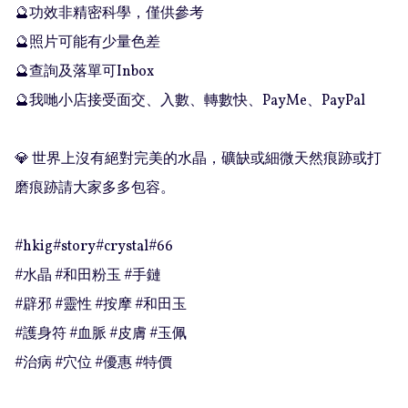
🔮功效非精密科學，僅供參考

🔮照片可能有少量色差

🔮查詢及落單可Inbox 

🔮我哋小店接受面交、入數、轉數快、PayMe、PayPal

💎 世界上沒有絕對完美的水晶，礦缺或細微天然痕跡或打
磨痕跡請大家多多包容。

#hkig#story#crystal#66

#水晶 #和田粉玉 #手鏈

#辟邪 #靈性 #按摩 #和田玉

#護身符 #血脈 #皮膚 #玉佩

#治病 #穴位 #優惠 #特價