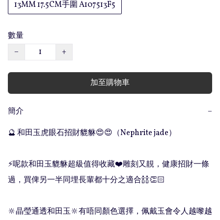
13MM 17.5CM手圍 A107513F5
數量
−
+
加至購物車
簡介
−
🔮 和田玉虎眼石招財貔貅😍😍（Nephrite jade）

⚡️呢款和田玉貔貅超級值得收藏❤️雕刻又靚，健康招財一條
過，買俾另一半同埋長輩都十分之適合🍾🍾👏🏻

🔆晶瑩通透和田玉🔆有唔同顏色選擇，佩戴玉會令人越嚟越