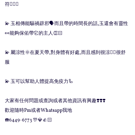
符💁🏻‍♀️

💫 玉相傳能驅禍辟邪🗣而且帶的時間長的話,玉還會有靈性
👀能夠保佑帶它的主人👏🏻

💫 屬涼性🌞在夏天帶,對身體有好處,而且感到很涼👉🏻很舒
服 

💫 玉可以幫助人體提高免疫力🦾

大家有任何問題或查詢或者其他資訊有興趣❣️❣️❣️

歡迎隨時Pm或者Whatsapp我地

☎️6449-6773 🎊💎👍🏻
