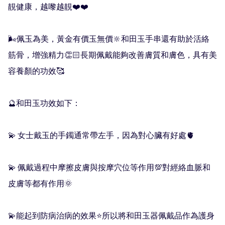
靚健康，越嚟越靚❤️❤️

🌬佩玉為美，黃金有價玉無價🔆和田玉手串還有助於活絡
筋骨，增強精力👏🏻長期佩戴能夠改善膚質和膚色，具有美
容養顏的功效🥰

🔮和田玉功效如下：

💫 女士戴玉的手鐲通常帶左手，因為對心臟有好處🫀

💫 佩戴過程中摩擦皮膚與按摩穴位等作用💯對經絡血脈和
皮膚等都有作用🌞

💫能起到防病治病的效果⭐️所以將和田玉器佩戴品作為護身