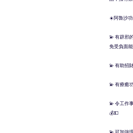
☀️阿魯沙功
💫 有辟
免受負面能量
💫 有助招
💫 有療癒
💫 令工
💰💵

💫 可加