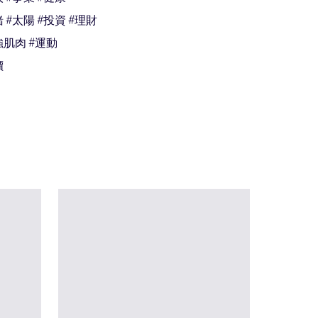
 #太陽 #投資 #理財

強肌肉 #運動

價