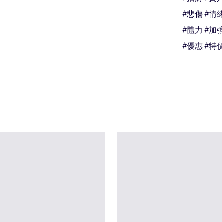
#悲傷 #情緒
#體力 #加
#優惠 #特