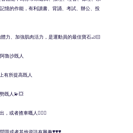
記憶的作能，有利讀書、背誦、考試、辦公、投
加強體力、加強肌肉活力，是運動員的最佳寶石🦶🏻

阿魯沙既人

業上有所提高既人

勢既人💫💥

出，或者揸車嘅人💁🏻‍♀️

題或者其他資訊有興趣❣️❣️❣️
