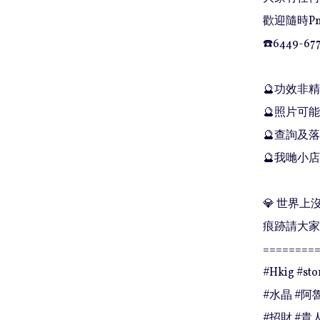
歡迎隨時Pm
☎️6449-677
🔮功效非
🔮照片可能
🔮查詢及落單
🔮我哋小店
💎 世界
痕跡請大家
=========
#Hkig #st
#水晶 #阿魯
#招財 #貴人