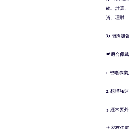
統、計算、
資、理財

💫 能夠
🌟適合佩戴
1. 想喺事
2. 想增強運
3. 經常要外
大家有任何問