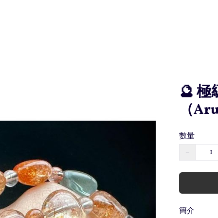
🔮 
（Ar
數量
−
簡介