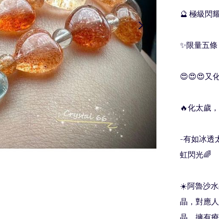
🔮 極級閃耀
✨限量五條💄
😍😍😍
🔥化太歲，
-有如冰透
虹閃光🌈

☀️阿魯沙
晶，對應人
晶，擁有療癒功效