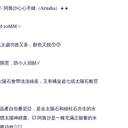
- 阿魯沙心心手鏈（Arusha）☀️☀️

10MM ✨

又化太歲功效又多，顏色又靚😙😙

開雲，防小人招財☄️

太陽石會帶淡淡綠底，又有橘金超七或太陽石般霓
水晶產自坦桑尼亞，是金太陽石和綠柱石共生的水
體太陽神經叢。💥 阿魯沙是一種充滿正能量的水
💁🏻‍♀️
