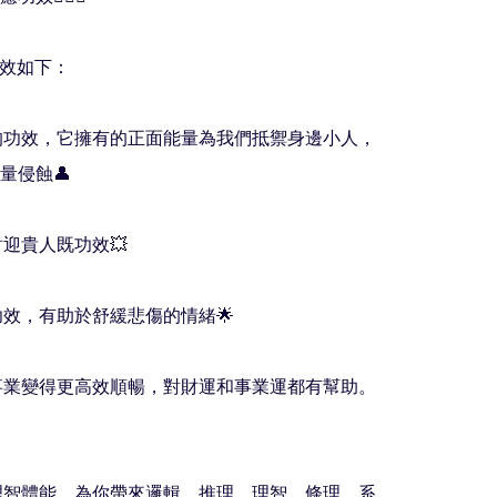
效如下：

邪的功效，它擁有的正面能量為我們抵禦身邊小人，
侵蝕👤

財迎貴人既功效💥

功效，有助於舒緩悲傷的情緒🌟

作事業變得更高效順暢，對財運和事業運都有幫助。
強理智體能，為你帶來邏輯、推理、理智、條理、系