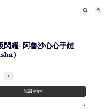
極級閃耀- 阿魯沙心心手鏈
usha）
+
加至購物車
−