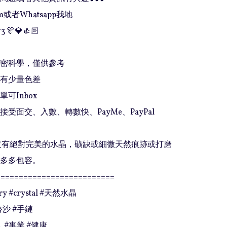
或者Whatsapp我地

3 🎊💎👍🏻

精密科學，僅供參考

有少量色差

可Inbox 

接受面交、入數、轉數快、PayMe、PayPal

上沒有絕對完美的水晶，礦缺或細微天然痕跡或打磨
多多包容。

=========================

ory #crystal #天然水晶

沙 #手鏈

 #事業 #健康
