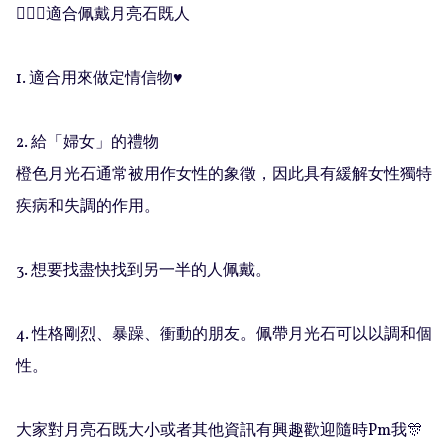
🧚🏻‍♀️適合佩戴月亮石既人

1. 適合用來做定情信物♥️

2. 給「婦女」的禮物

橙色月光石通常被用作女性的象徵，因此具有緩解女性獨特
疾病和失調的作用。 

3. 想要找盡快找到另一半的人佩戴。

4. 性格剛烈、暴躁、衝動的朋友。佩帶月光石可以以調和個
性。

大家對月亮石既大小或者其他資訊有興趣歡迎隨時Pm我🎊