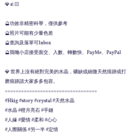
💎👍🏻

🔮功效非精密科學，僅供參考

🔮照片可能有少量色差

🔮查詢及落單可Inbox 

🔮我哋小店接受面交、入數、轉數快、PayMe、PayPal

💎 世界上沒有絕對完美的水晶，礦缺或細微天然痕跡或打
磨痕跡請大家多多包容。

==================================

#Hkig #story #crystal #天然水晶

#水晶 #橙月亮石 #手鏈

#人緣 #愛情 #柔和 #心心

#人際關係 #另一半 #定情
