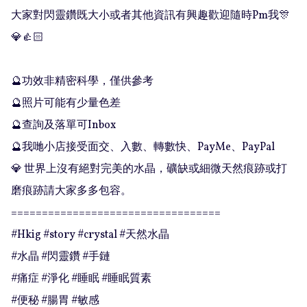
大家對閃靈鑽既大小或者其他資訊有興趣歡迎隨時Pm我🎊
💎👍🏻

🔮功效非精密科學，僅供參考

🔮照片可能有少量色差

🔮查詢及落單可Inbox 

🔮我哋小店接受面交、入數、轉數快、PayMe、PayPal

💎 世界上沒有絕對完美的水晶，礦缺或細微天然痕跡或打
磨痕跡請大家多多包容。

==================================

#Hkig #story #crystal #天然水晶

#水晶 #閃靈鑽 #手鏈

#痛症 #淨化 #睡眠 #睡眠質素

#便秘 #腸胃 #敏感
