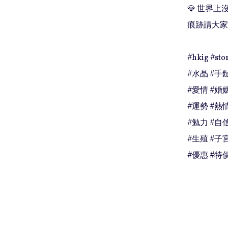
💎 世界
痕跡請大家
#hkig #stor
#水晶 #手鏈
#愛情 #婚姻
#運勢 #熱
#勉力 #自信
#生殖 #子宮
#優惠 #特