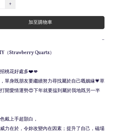
+
加至購物車
−
Y（Strawberry Quartz）

晶招桃花好處多❤️💋

，單身既朋友要繼續努力尋找屬於自己嘅姻緣💗草
打開愛情運勢😍下年就要揾到屬於我地既另一半
血紅色戴上手超顥白，

威力在於，令妳改變內在因素；提升了自己，磁場