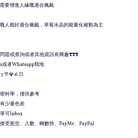
方便需要增進人緣嘅適合佩戴

被動嘅人都好適合佩戴，草莓水晶的能量化被動為主
題或查詢或者其他資訊有興趣❣️❣️❣️

或者Whatsapp我地

3 🎊💎👍🏻

精密科學，僅供參考

有少量色差

可Inbox 

接受面交、入數、轉數快、PayMe、PayPal
