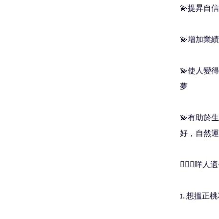
💫提昇自
💫增加業績

💫使人變
夢

💫有助於
好，自然運氣都好
🧚🏻‍♀️
1. 想搵正桃