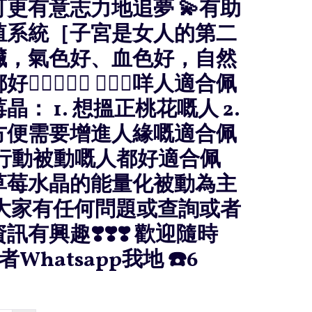
更有意志力地追夢 💫有助
殖系統［子宮是女人的第二
臟，氣色好、血色好，自然
🏻👍🏻🌈 🧚🏻‍♀️咩人適合佩
晶： 1. 想搵正桃花嘅人 2.
方便需要增進人緣嘅適合佩
. 行動被動嘅人都好適合佩
草莓水晶的能量化被動為主
 大家有任何問題或查詢或者
訊有興趣❣️❣️❣️ 歡迎隨時
者Whatsapp我地 ☎️6