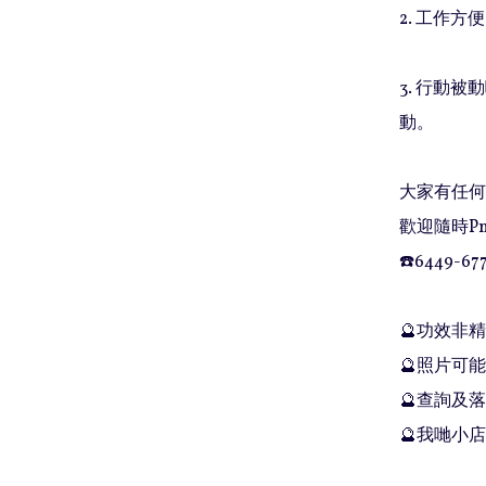
2. 工作
3. 行動
動。

大家有任何問
歡迎隨時Pm
☎️6449-677
🔮功效非
🔮照片可能
🔮查詢及落單
🔮我哋小店