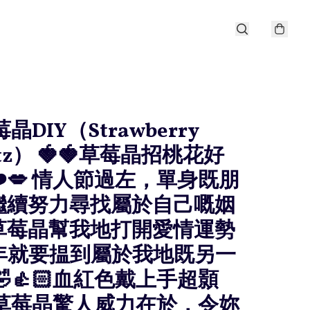
莓晶DIY（Strawberry
rtz） 🍓🍓草莓晶招桃花好
️💋 情人節過左，單身既朋
繼續努力尋找屬於自己嘅姻
草莓晶幫我地打開愛情運勢
下年就要揾到屬於我地既另一
 🤣👍🏻血紅色戴上手超顥
 草莓晶驚人威力在於，令妳