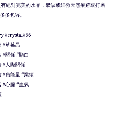
上沒有絕對完美的水晶，礦缺或細微天然痕跡或打磨
多多包容。

y #crystal#66

 #草莓晶

 #關係 #顯白

情 #人際關係

 #負能量 #業績

 #心臟 #血氣

價