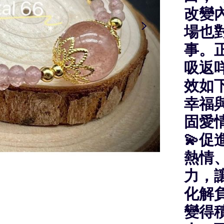
改變
場也
事。
吸返咩
效如下
幸福與
固愛
💫
熱情、
力，讓
化解負
變得