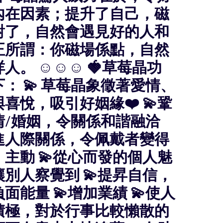
內在因素；提升了自己，磁
對了，自然會遇見好的人和
正所謂：你磁場係點，自然
人。 ☺️☺️☺️ 🍓草莓晶功
： 💫 草莓晶象徵著愛情、
喜悅，吸引好姻緣❤️ 💫鞏
情/婚姻，令關係和諧融洽
促進人際關係，令佩戴者變得
主動 💫從心而發的個人魅
別人察覺到 💫提昇自信，
面能量 💫增加業績 💫使人
積極，對於行事比較懶散的