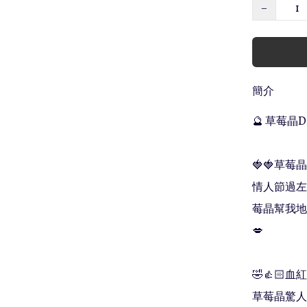
−
簡介
🔮 草莓晶DI
🍓🍓草莓
情人節過左
莓晶幫我地
💋

🤣👍🏻
草莓晶驚人