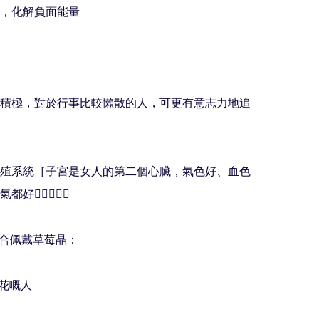
信，化解負面能量

得積極，對於行事比較懶散的人，可更有意志力地追
生殖系統［子宮是女人的第二個心臟，氣色好、血色
👍🏻👍🏻🌈

咩人適合佩戴草莓晶：

花嘅人
