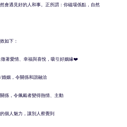
然會遇見好的人和事。正所謂：你磁場係點，自然
效如下：

晶象徵著愛情、幸福與喜悅，吸引好姻緣❤️

情/婚姻，令關係和諧融洽

際關係，令佩戴者變得熱情、主動

發的個人魅力，讓別人察覺到
