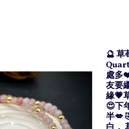
🔮 草
Qua
處多❤
友要
緣
😍
半💋
白，