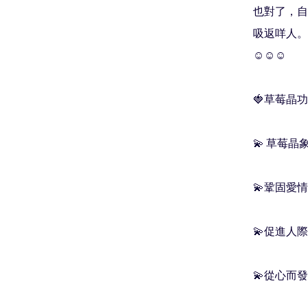
也對了，自
吸返咩人。

☺️☺️☺️

🍓草莓晶功
💫 草莓
💫鞏固愛
💫促進人
💫從心而