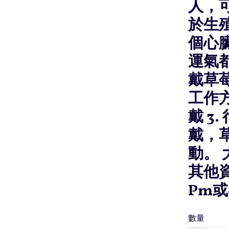
人，可
於生
個心
運氣都好
戴草莓
工作
戴 3
戴，
動。
其他資
Pm或
數量