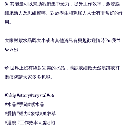
💫 其能量可以幫助我們集中念力，提升工作效率，激發腦
細胞活力及思維運轉。對於學生和耗腦力人士有非常好的作
用。 

大家對紫水晶既大小或者其他資訊有興趣歡迎隨時Pm我🎊
💎👍🏻

💎 世界上沒有絕對完美的水晶，礦缺或細微天然痕跡或打
磨痕跡請大家多多包容。

#hkig#story#crystal#66

#水晶#手鏈#紫水晶

#愛情#權力#象徵#薰衣草

#運勢 #工作效率 #腦細胞
