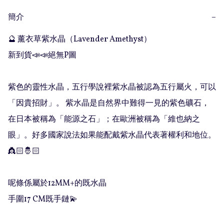
簡介
−
🔮 薰衣草紫水晶（Lavender Amethyst）

新到貨📣📣絕無P圖

紫色的靈性水晶，五行學說裡紫水晶被認為五行屬火，可以
「因貴招財」。 紫水晶是自然界中難得一見的紫色礦石，
在日本被稱為「能源之石」；在歐洲被稱為「維也納之
眼」。好多國家說法如果能配戴紫水晶代表著權利和地位。
👸🏻🤴🏻

呢條係屬於12MM+的既水晶

手圍17 CM既手鏈💫
