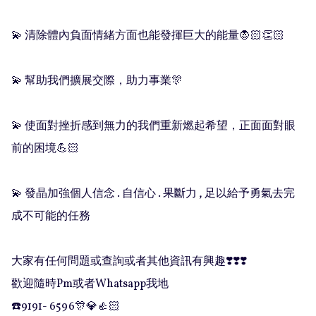
💫 清除體內負面情緒方面也能發揮巨大的能量🧛🏻👏🏻

💫 幫助我們擴展交際，助力事業🎊

💫 使面對挫折感到無力的我們重新燃起希望，正面面對眼
前的困境💪🏻

💫 發晶加強個人信念 . 自信心 . 果斷力 , 足以給予勇氣去完
成不可能的任務

大家有任何問題或查詢或者其他資訊有興趣❣️❣️❣️

歡迎隨時Pm或者Whatsapp我地

☎️9191- 6596🎊💎👍🏻
