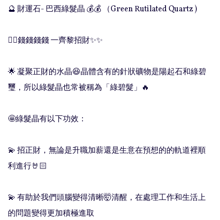
🔮 財運石- 巴西綠髮晶 💰💰 （Green Rutilated Quartz ) 

👉🏻錢錢錢錢 一齊黎招財✨✨

🌟 凝聚正財的水晶😆晶體含有的針狀礦物是陽起石和綠碧
璽，所以綠髮晶也常被稱為「綠碧髮」🔥

🤩綠髮晶有以下功效：

💫 招正財，無論是升職加薪還是生意在預想的的軌道裡順
利進行🤘🏻

💫 有助於我們頭腦變得清晰🤯清醒，在處理工作和生活上
的問題變得更加積極進取
