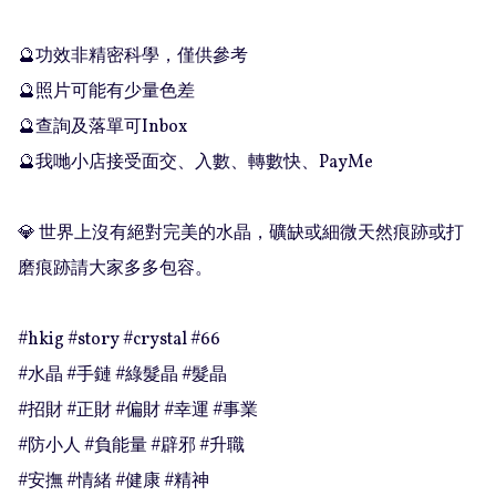
🔮功效非精密科學，僅供參考

🔮照片可能有少量色差

🔮查詢及落單可Inbox 

🔮我哋小店接受面交、入數、轉數快、PayMe

💎 世界上沒有絕對完美的水晶，礦缺或細微天然痕跡或打
磨痕跡請大家多多包容。

#hkig #story #crystal #66

#水晶 #手鏈 #綠髮晶 #髮晶

#招財 #正財 #偏財 #幸運 #事業

#防小人 #負能量 #辟邪 #升職

#安撫 #情緒 #健康 #精神
