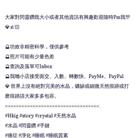
大家對閃靈鑽既大小或者其他資訊有興趣歡迎隨時Pm我🎊
💎👍🏻

🔮功效非精密科學，僅供參考

🔮照片可能有少量色差

🔮查詢及落單可Inbox 

🔮我哋小店接受面交、入數、轉數快、PayMe、PayPal

💎 世界上沒有絕對完美的水晶，礦缺或細微天然痕跡或打
磨痕跡請大家多多包容。

==================================

#Hkig #story #crystal #天然水晶

#水晶 #閃靈鑽 #手鏈

#痛症 #淨化 #睡眠 #睡眠質素
