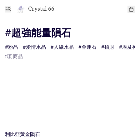
Crystal 66
#超強能量隕石
粉晶
愛情水晶
人緣水晶
金運石
招財
埃及神
1項 商品
利比亞黃金隕石