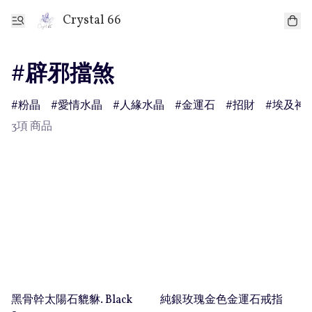
Crystal 66
#辟邪擋煞
粉晶
愛情水晶
人緣水晶
金運石
招財
埃及神
3項 商品
黑骨幹太陽石貔貅. Black
純銀玫瑰金色金運石戒指