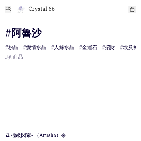
Crystal 66
#阿魯沙
粉晶
愛情水晶
人緣水晶
金運石
招財
埃及神
1項 商品
🔮 極級閃耀- （Arusha）☀️